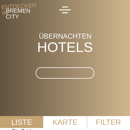
Skip to main content
ENTDECKEN
BREMEN
IN
MENU
CITY
ÜBERNACHTEN
HOTELS
Suche im Hotels
LISTE
KARTE
FILTER