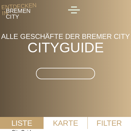
Skip to main content
ENTDECKEN
BREMEN
IN
MENU
CITY
ALLE GESCHÄFTE DER BREMER CITY
CITYGUIDE
Suche im CityGuide
LISTE
KARTE
FILTER