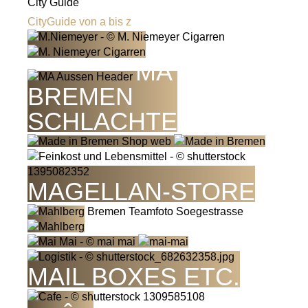
City Guide
CityGuide von a bis z
MA
BREMEN
SCHLACHTE
MAGELLAN-STORE
MAIL BOXES ETC.