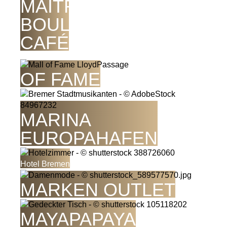
MAÎTRE STEFAN -
BOULANGERIE &
CAFÉ
MALL
OF FAME
MARINA
EUROPAHAFEN
Maritim
Hotel Bremen
MARKEN OUTLET
MAYAPAPAYA