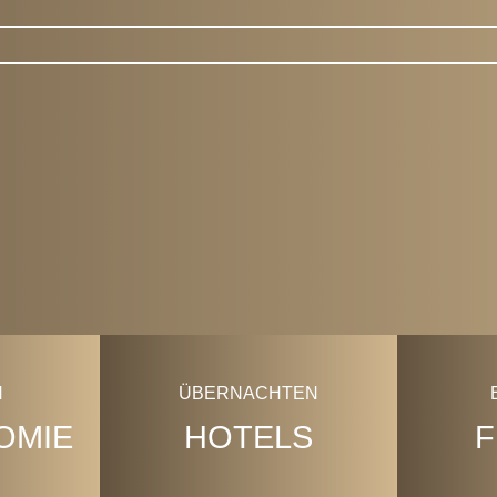
CityGuide
ÜBERNACHTEN
OMIE
HOTELS
F