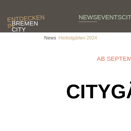
Skip to main content
NEWS
EVENTS
CI
ENTDECKEN
BREMEN
IN
CITY
News
Herbstgärten 2024
AB SEPTEM
CITYG