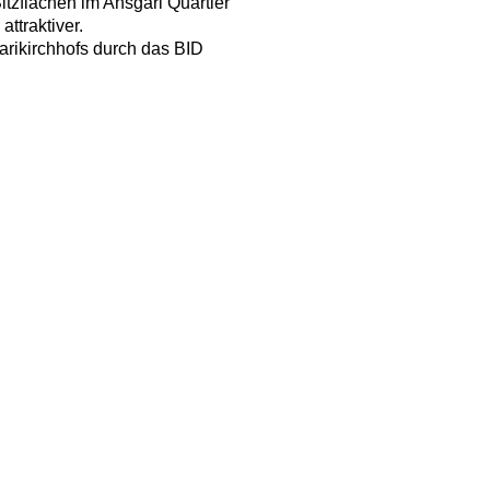
itzflächen im Ansgari Quartier
ttraktiver.
arikirchhofs durch das BID