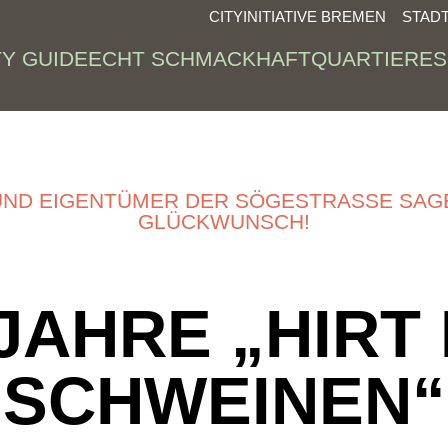
CITYINITIATIVE BREMEN
STAD
TY GUIDE
ECHT SCHMACKHAFT
QUARTIERE
S
UND EIGENTÜMER DER SÖGESTRASSE SAGE
LÜCKWUNSCH!
 JAHRE „HIRT 
SCHWEINEN“