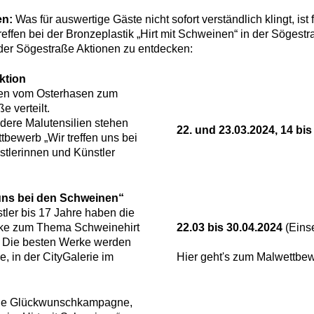
en:
Was für auswertige Gäste nicht sofort verständlich klingt, is
effen bei der Bronzeplastik „Hirt mit Schweinen“ in der Sögestra
 der Sögestraße Aktionen zu entdecken:
ktion
en vom Osterhasen zum
e verteilt.
ndere Malutensilien stehen
22. und 23.03.2024, 14 bis
tbewerb „Wir treffen uns bei
stlerinnen und Künstler
 uns bei den Schweinen“
ler bis 17 Jahre haben die
rke zum Thema Schweinehirt
22.03 bis 30.04.2024
(Eins
. Die besten Werke werden
, in der CityGalerie im
Hier geht's zum Malwettbew
ine Glückwunschkampagne,