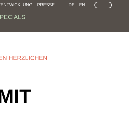
LEICHTE SPRACHE
GEÄRDEN SPRACHEN
SUCHE
TENTWICKLUNG
PRESSE
DE
EN
PECIALS
N HERZLICHEN G
MIT