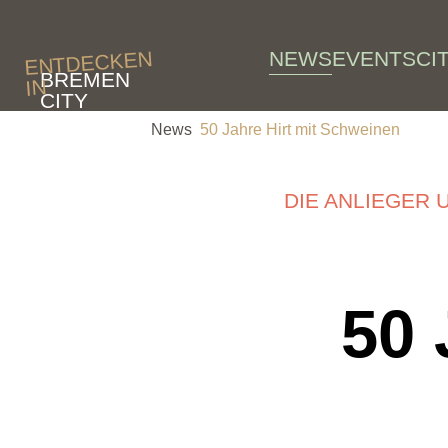
Skip to main content
NEWS
EVENTS
CI
ENTDECKEN
BREMEN
IN
CITY
News
50 Jahre Hirt mit Schweinen
DIE ANLIEGER 
50