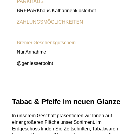
PARKHAUS
BREPARKhaus Katharinenklosterhof
ZAHLUNGSMÖGLICHKEITEN
Girocard
Visa-Karte
MasterCard
American Express
Bremer Geschenkgutschein
Nur Annahme
@geniesserpoint
Tabac & Pfeife im neuen Glanze
In unserem Geschäft präsentieren wir Ihnen auf
einer größeren Fläche unser Sortiment. Im
Erdgeschoss finden Sie Zeitschriften, Tabakwaren,