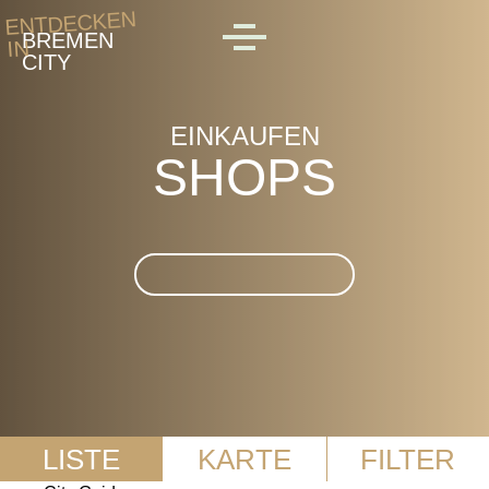
Skip to main content
ENTDECKEN
BREMEN
IN
MENU
CITY
EINKAUFEN
SHOPS
Suche im Shops
LISTE
KARTE
FILTER