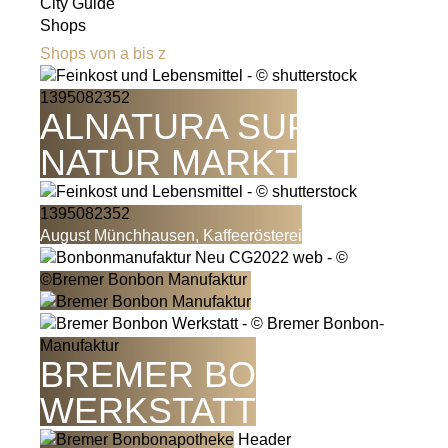
City Guide
Shops
Shops von a bis z
ALNATURA SUPER
NATUR MARKT
August Münchhausen, Kaffeerösterei
BREMER BONBON
WERKSTATT