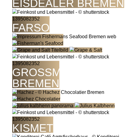
EISDEALER BREMEN
FARSO
GROSSMARKT B
REMEN
KISMET