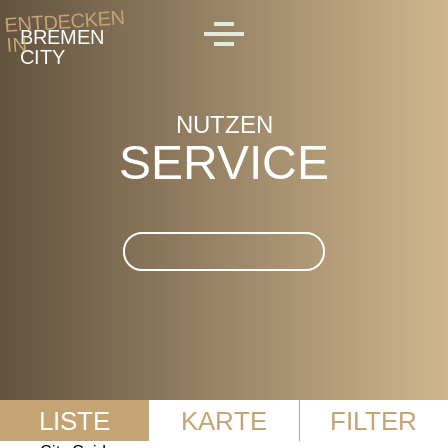
Skip to main content
ENTDECKEN
BREMEN
IN
MENU
CITY
NUTZEN
SERVICE
Suche im Service
LISTE
KARTE
FILTER