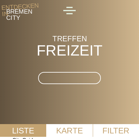
Skip to main content
ENTDECKEN
BREMEN
IN
MENU
CITY
TREFFEN
FREIZEIT
Suche im Freizeit
LISTE
KARTE
FILTER