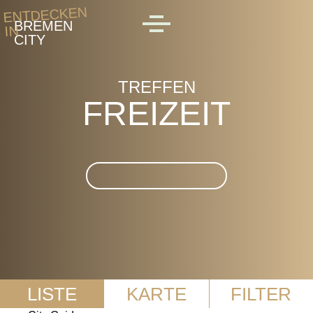
Skip to main content
ENTDECKEN
BREMEN
IN
MENU
CITY
TREFFEN
FREIZEIT
Suche im Freizeit
LISTE
KARTE
FILTER